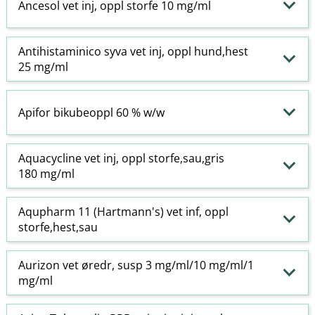
Ancesol vet inj, oppl storfe 10 mg/ml
Antihistaminico syva vet inj, oppl hund,hest
25 mg/ml
Apifor bikubeoppl 60 % w​/​w
Aquacycline vet inj, oppl storfe,sau,gris
180 mg/ml
Aqupharm 11 (Hartmann's) vet inf, oppl
storfe,hest,sau
Aurizon vet øredr, susp 3 mg/ml/10 mg/ml/1
mg/ml