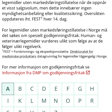
legemidler uten markedsføringstillatelse når de oppnår
et visst salgsvolum, men dette innebærer ingen
myndighetsanbefaling eller kvalitetssikring. Oversikten
1
oppdateres iht. FEST
hver 14. dag.
For legemidler uten markedsføringstillatelse i Norge må
det søkes om spesielt godkjenningsfritak. Human- og
veterinærlegemidler vurderes ulikt som følge av at de
følger ulikt regelverk.
1
FEST = Forskrivnings- og ekspedisjonsstøtte.
Direktoratet for
medisinske produkters
datagrunnlag for legemidler tilgjengelig i Norge.
For mer informasjon om godkjenningsfritak se
Informasjon fra DMP om godkjenningsfritak
A
B
C
D
E
F
G
H
I
K
L
M
N
O
P
R