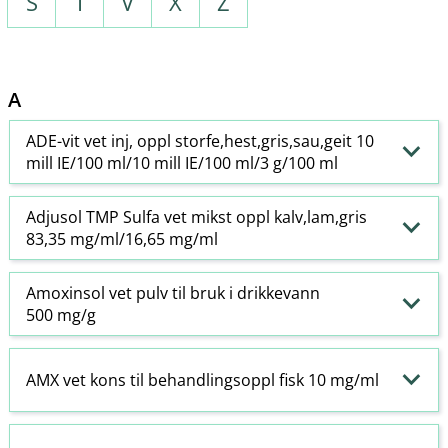
S
T
V
X
Z
A
ADE-vit vet inj, oppl storfe,hest,gris,sau,geit 10
mill IE/100 ml/10 mill IE/100 ml/3 g/100 ml
Adjusol TMP Sulfa vet mikst oppl kalv,lam,gris
83,35 mg/ml/16,65 mg/ml
Amoxinsol vet pulv til bruk i drikkevann
500 mg/g
AMX vet kons til behandlingsoppl fisk 10 mg/ml