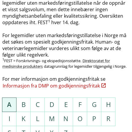
legemidler uten markedsføringstillatelse når de oppnår
et visst salgsvolum, men dette innebærer ingen
myndighetsanbefaling eller kvalitetssikring. Oversikten
1
oppdateres iht. FEST
hver 14. dag.
For legemidler uten markedsføringstillatelse i Norge må
det søkes om spesielt godkjenningsfritak. Human- og
veterinærlegemidler vurderes ulikt som følge av at de
følger ulikt regelverk.
1
FEST = Forskrivnings- og ekspedisjonsstøtte.
Direktoratet for
medisinske produkters
datagrunnlag for legemidler tilgjengelig i Norge.
For mer informasjon om godkjenningsfritak se
Informasjon fra DMP om godkjenningsfritak
A
B
C
D
E
F
G
H
I
K
L
M
N
O
P
R