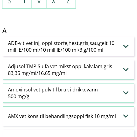
S
T
V
X
Z
A
ADE-vit vet inj, oppl storfe,hest,gris,sau,geit 10
mill IE/100 ml/10 mill IE/100 ml/3 g/100 ml
Adjusol TMP Sulfa vet mikst oppl kalv,lam,gris
83,35 mg/ml/16,65 mg/ml
Amoxinsol vet pulv til bruk i drikkevann
500 mg/g
AMX vet kons til behandlingsoppl fisk 10 mg/ml