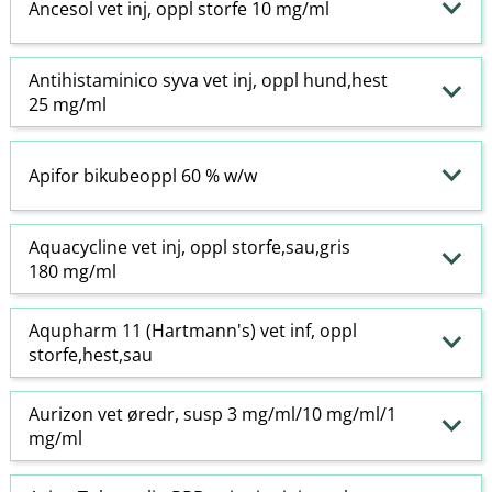
Ancesol vet inj, oppl storfe 10 mg/ml
Antihistaminico syva vet inj, oppl hund,hest
25 mg/ml
Apifor bikubeoppl 60 % w​/​w
Aquacycline vet inj, oppl storfe,sau,gris
180 mg/ml
Aqupharm 11 (Hartmann's) vet inf, oppl
storfe,hest,sau
Aurizon vet øredr, susp 3 mg/ml/10 mg/ml/1
mg/ml