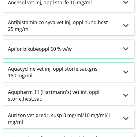
Ancesol vet inj, oppl storfe 10 mg/ml
Antihistaminico syva vet inj, oppl hund,hest
25 mg/ml
Apifor bikubeoppl 60 % w​/​w
Aquacycline vet inj, oppl storfe,sau,gris
180 mg/ml
Aqupharm 11 (Hartmann's) vet inf, oppl
storfe,hest,sau
Aurizon vet øredr, susp 3 mg/ml/10 mg/ml/1
mg/ml