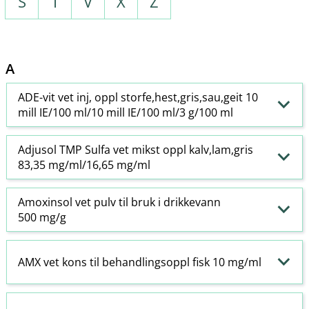
S
T
V
X
Z
A
ADE-vit vet inj, oppl storfe,hest,gris,sau,geit 10
mill IE/100 ml/10 mill IE/100 ml/3 g/100 ml
Adjusol TMP Sulfa vet mikst oppl kalv,lam,gris
83,35 mg/ml/16,65 mg/ml
Amoxinsol vet pulv til bruk i drikkevann
500 mg/g
AMX vet kons til behandlingsoppl fisk 10 mg/ml