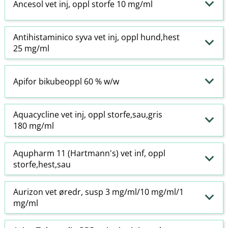
Ancesol vet inj, oppl storfe 10 mg/ml
Antihistaminico syva vet inj, oppl hund,hest
25 mg/ml
Apifor bikubeoppl 60 % w​/​w
Aquacycline vet inj, oppl storfe,sau,gris
180 mg/ml
Aqupharm 11 (Hartmann's) vet inf, oppl
storfe,hest,sau
Aurizon vet øredr, susp 3 mg/ml/10 mg/ml/1
mg/ml