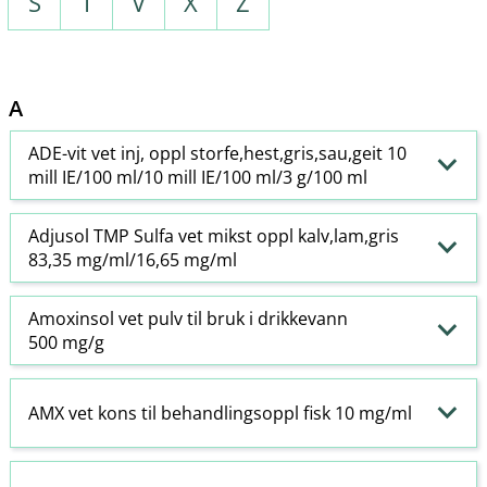
S
T
V
X
Z
A
ADE-vit vet inj, oppl storfe,hest,gris,sau,geit 10
mill IE/100 ml/10 mill IE/100 ml/3 g/100 ml
Adjusol TMP Sulfa vet mikst oppl kalv,lam,gris
83,35 mg/ml/16,65 mg/ml
Amoxinsol vet pulv til bruk i drikkevann
500 mg/g
AMX vet kons til behandlingsoppl fisk 10 mg/ml