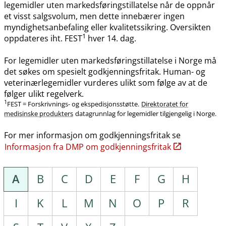
legemidler uten markedsføringstillatelse når de oppnår
et visst salgsvolum, men dette innebærer ingen
myndighetsanbefaling eller kvalitetssikring. Oversikten
1
oppdateres iht. FEST
hver 14. dag.
For legemidler uten markedsføringstillatelse i Norge må
det søkes om spesielt godkjenningsfritak. Human- og
veterinærlegemidler vurderes ulikt som følge av at de
følger ulikt regelverk.
1
FEST = Forskrivnings- og ekspedisjonsstøtte.
Direktoratet for
medisinske produkters
datagrunnlag for legemidler tilgjengelig i Norge.
For mer informasjon om godkjenningsfritak se
Informasjon fra DMP om godkjenningsfritak
A
B
C
D
E
F
G
H
I
K
L
M
N
O
P
R