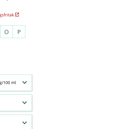
sfritak
O
P
 g/100 ml