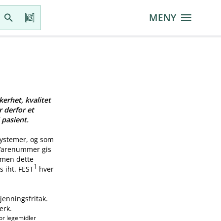
MENY
kerhet, kvalitet
r derfor et
 pasient.
systemer, og som
 Varenummer gis
, men dette
1
s iht. FEST
hver
jenningsfritak.
erk.
or legemidler