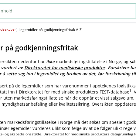
deaktiver
(
)
Legemidler på godkjenningsfritak A-Z
r på godkjenningsfritak
versikten nedenfor har
ikke
markedsføringstillatelse i Norge, og
sik
e vurdert av
Direktoratet for medisinske produkter
. Forskriver ha
r å sette seg inn i legemidlet og bruken av det, før forskrivning til
asert på de legemidler som har varenummer i apotekenes logistikk
1
tatt inn i
Direktoratet for medisinske produkters
FEST-database
.
ler uten markedsføringstillatelse når de oppnår et visst salgsvolum
myndighetsanbefaling eller kvalitetssikring. Oversikten oppdatere
ten markedsføringstillatelse i Norge må det søkes om spesielt godk
nærlegemidler vurderes ulikt som følge av at de følger ulikt regelv
gs- og ekspedisjonsstøtte.
Direktoratet for medisinske produkters
datagrunnlag f