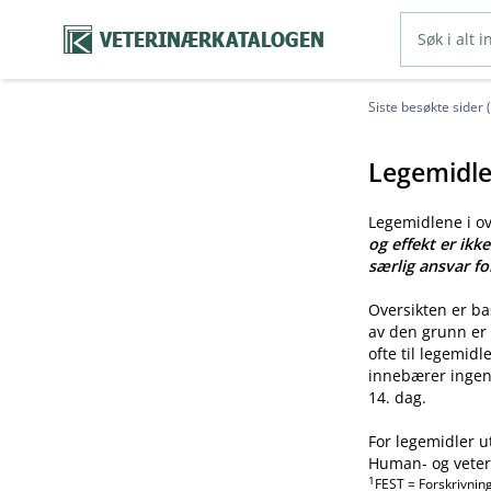
VETERINÆRKATALOGEN
Siste besøkte sider 
Legemidle
Legemidlene i o
og effekt er ikk
særlig ansvar fo
Oversikten er b
av den grunn er 
ofte til legemid
innebærer ingen 
14. dag.
For legemidler u
Human- og veteri
1
FEST = Forskrivnin