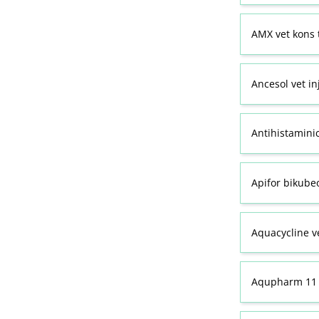
AMX vet kons 
Ancesol vet in
Antihistamini
Apifor bikubeo
Aquacycline ve
Aqupharm 11 (