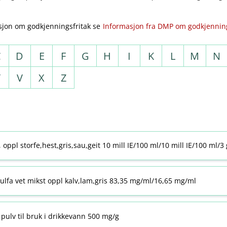
sjon om godkjenningsfritak se
Informasjon fra DMP om godkjenning
C
D
E
F
G
H
I
K
L
M
N
T
V
X
Z
j, oppl storfe,hest,gris,sau,geit 10 mill IE/100 ml/10 mill IE/100 ml/3
ulfa vet mikst oppl kalv,lam,gris 83,35 mg/ml/16,65 mg/ml
pulv til bruk i drikkevann 500 mg/g