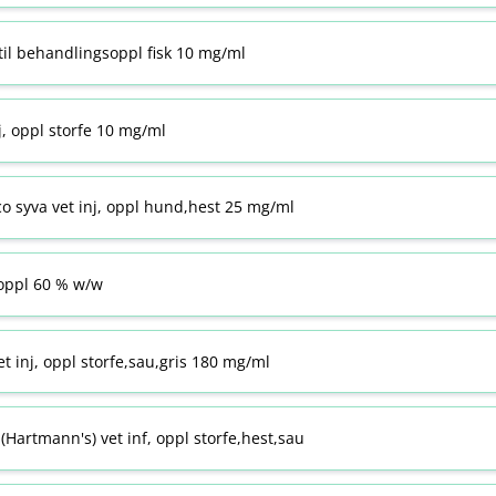
til behandlingsoppl fisk 10 mg/ml
j, oppl storfe 10 mg/ml
co syva vet inj, oppl hund,hest 25 mg/ml
ppl 60 % w​/​w
t inj, oppl storfe,sau,gris 180 mg/ml
Hartmann's) vet inf, oppl storfe,hest,sau