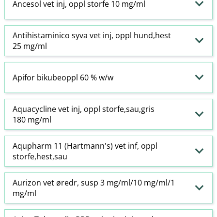
Ancesol vet inj, oppl storfe 10 mg/ml
Antihistaminico syva vet inj, oppl hund,hest
25 mg/ml
Apifor bikubeoppl 60 % w​/​w
Aquacycline vet inj, oppl storfe,sau,gris
180 mg/ml
Aqupharm 11 (Hartmann's) vet inf, oppl
storfe,hest,sau
Aurizon vet øredr, susp 3 mg/ml/10 mg/ml/1
mg/ml