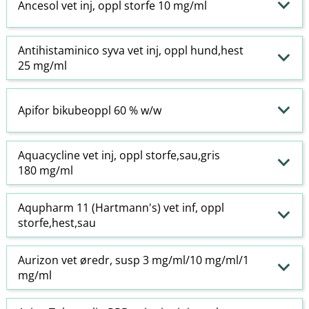
Ancesol vet inj, oppl storfe 10 mg/ml
Antihistaminico syva vet inj, oppl hund,hest
25 mg/ml
Apifor bikubeoppl 60 % w​/​w
Aquacycline vet inj, oppl storfe,sau,gris
180 mg/ml
Aqupharm 11 (Hartmann's) vet inf, oppl
storfe,hest,sau
Aurizon vet øredr, susp 3 mg/ml/10 mg/ml/1
mg/ml