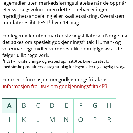
legemidler uten markedsføringstillatelse når de oppnår
et visst salgsvolum, men dette innebærer ingen
myndighetsanbefaling eller kvalitetssikring. Oversikten
1
oppdateres iht. FEST
hver 14. dag.
For legemidler uten markedsføringstillatelse i Norge må
det søkes om spesielt godkjenningsfritak. Human- og
veterinærlegemidler vurderes ulikt som følge av at de
følger ulikt regelverk.
1
FEST = Forskrivnings- og ekspedisjonsstøtte.
Direktoratet for
medisinske produkters
datagrunnlag for legemidler tilgjengelig i Norge.
For mer informasjon om godkjenningsfritak se
Informasjon fra DMP om godkjenningsfritak
A
B
C
D
E
F
G
H
I
K
L
M
N
O
P
R