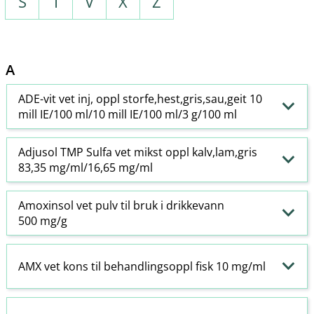
S
T
V
X
Z
A
ADE-vit vet inj, oppl storfe,hest,gris,sau,geit 10
mill IE/100 ml/10 mill IE/100 ml/3 g/100 ml
Adjusol TMP Sulfa vet mikst oppl kalv,lam,gris
83,35 mg/ml/16,65 mg/ml
Amoxinsol vet pulv til bruk i drikkevann
500 mg/g
AMX vet kons til behandlingsoppl fisk 10 mg/ml