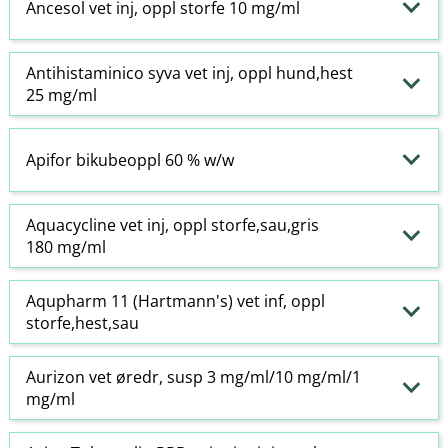
Ancesol vet inj, oppl storfe 10 mg/ml
Antihistaminico syva vet inj, oppl hund,hest
25 mg/ml
Apifor bikubeoppl 60 % w​/​w
Aquacycline vet inj, oppl storfe,sau,gris
180 mg/ml
Aqupharm 11 (Hartmann's) vet inf, oppl
storfe,hest,sau
Aurizon vet øredr, susp 3 mg/ml/10 mg/ml/1
mg/ml