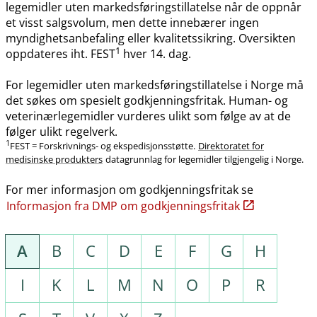
legemidler uten markedsføringstillatelse når de oppnår
et visst salgsvolum, men dette innebærer ingen
myndighetsanbefaling eller kvalitetssikring. Oversikten
1
oppdateres iht. FEST
hver 14. dag.
For legemidler uten markedsføringstillatelse i Norge må
det søkes om spesielt godkjenningsfritak. Human- og
veterinærlegemidler vurderes ulikt som følge av at de
følger ulikt regelverk.
1
FEST = Forskrivnings- og ekspedisjonsstøtte.
Direktoratet for
medisinske produkters
datagrunnlag for legemidler tilgjengelig i Norge.
For mer informasjon om godkjenningsfritak se
Informasjon fra DMP om godkjenningsfritak
A
B
C
D
E
F
G
H
I
K
L
M
N
O
P
R