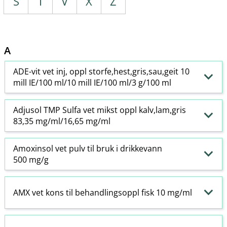
S
T
V
X
Z
A
ADE-vit vet inj, oppl storfe,hest,gris,sau,geit 10
mill IE/100 ml/10 mill IE/100 ml/3 g/100 ml
Adjusol TMP Sulfa vet mikst oppl kalv,lam,gris
83,35 mg/ml/16,65 mg/ml
Amoxinsol vet pulv til bruk i drikkevann
500 mg/g
AMX vet kons til behandlingsoppl fisk 10 mg/ml