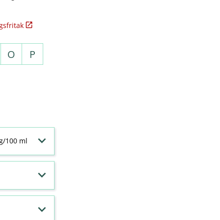
sfritak
O
P
 g/100 ml