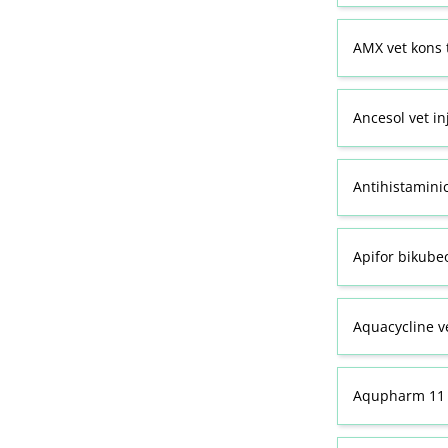
AMX vet kons 
Ancesol vet in
Antihistamini
Apifor bikubeo
Aquacycline ve
Aqupharm 11 (