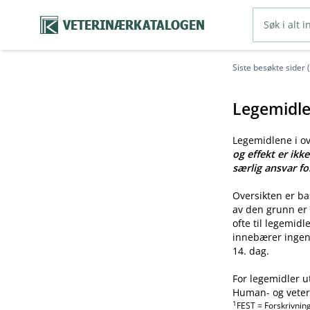
VETERINÆRKATALOGEN
Siste besøkte sider 
Legemidle
Legemidlene i o
og effekt er ikk
særlig ansvar fo
Oversikten er b
av den grunn er 
ofte til legemid
innebærer ingen 
14. dag.
For legemidler u
Human- og veteri
1
FEST = Forskrivnin