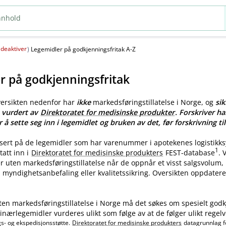
deaktiver
(
)
Legemidler på godkjenningsfritak A-Z
r på godkjenningsfritak
versikten nedenfor har
ikke
markedsføringstillatelse i Norge, og
sik
e vurdert av
Direktoratet for medisinske produkter
. Forskriver ha
r å sette seg inn i legemidlet og bruken av det, før forskrivning til
asert på de legemidler som har varenummer i apotekenes logistikk
1
tatt inn i
Direktoratet for medisinske produkters
FEST-database
.
ler uten markedsføringstillatelse når de oppnår et visst salgsvolum
myndighetsanbefaling eller kvalitetssikring. Oversikten oppdatere
ten markedsføringstillatelse i Norge må det søkes om spesielt godk
nærlegemidler vurderes ulikt som følge av at de følger ulikt regelv
gs- og ekspedisjonsstøtte.
Direktoratet for medisinske produkters
datagrunnlag f