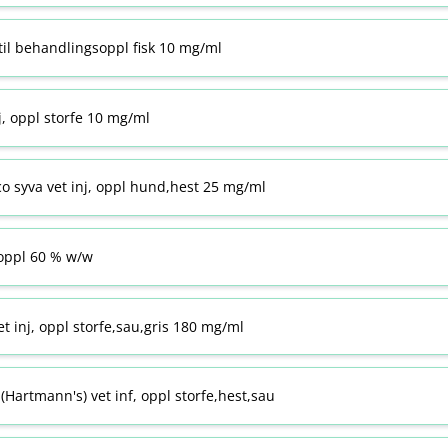
til behandlingsoppl fisk 10 mg/ml
j, oppl storfe 10 mg/ml
co syva vet inj, oppl hund,hest 25 mg/ml
ppl 60 % w​/​w
t inj, oppl storfe,sau,gris 180 mg/ml
Hartmann's) vet inf, oppl storfe,hest,sau