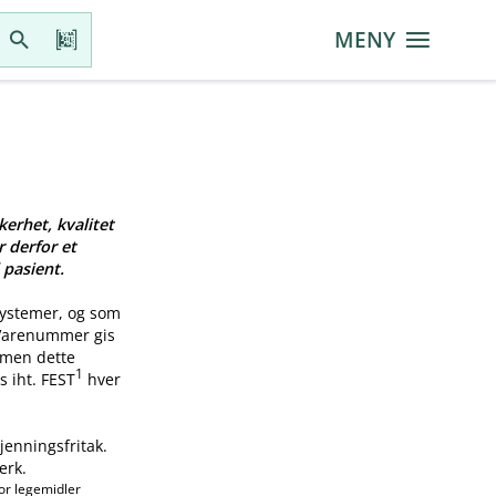
MENY
kerhet, kvalitet
r derfor et
 pasient.
systemer, og som
 Varenummer gis
, men dette
1
s iht. FEST
hver
jenningsfritak.
erk.
or legemidler