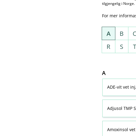
tilgjengelig i Norge.
For mer informa
A
B
R
S
A
ADE-vit vet in
Adjusol TMP S
Amoxinsol vet 