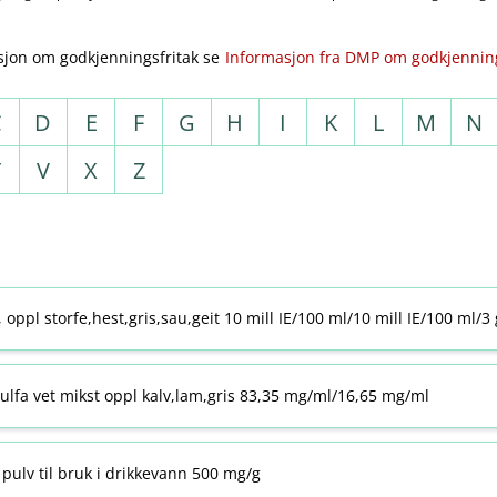
sjon om godkjenningsfritak se
Informasjon fra DMP om godkjenning
C
D
E
F
G
H
I
K
L
M
N
T
V
X
Z
j, oppl storfe,hest,gris,sau,geit 10 mill IE/100 ml/10 mill IE/100 ml/3
ulfa vet mikst oppl kalv,lam,gris 83,35 mg/ml/16,65 mg/ml
pulv til bruk i drikkevann 500 mg/g