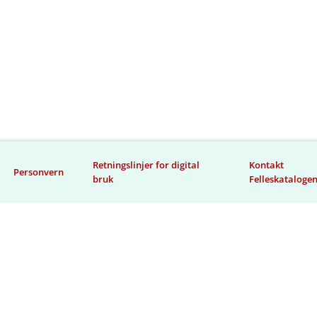
Retningslinjer for digital
Kontakt
Personvern
bruk
Felleskataloge