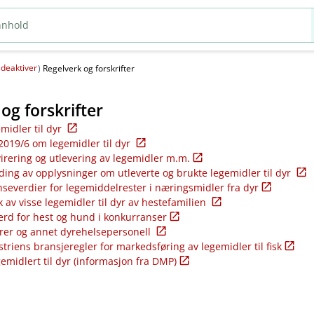
deaktiver
(
)
Regelverk og forskrifter
og forskrifter
emidler til dyr
2019/6 om legemidler til dyr
virering og utlevering av legemidler m.m.
ding av opplysninger om utleverte og brukte legemidler til dyr
nseverdier for legemiddelrester i næringsmidler fra dyr
k av visse legemidler til dyr av hestefamilien
ferd for hest og hund i konkurranser
rer og annet dyrehelsepersonell
riens bransjeregler for markedsføring av legemidler til fisk
gemidlert til dyr (informasjon fra DMP)