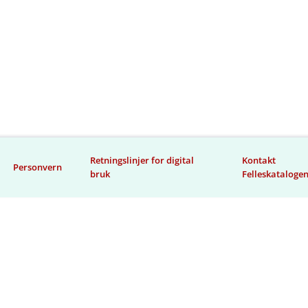
Retningslinjer for digital
Kontakt
Personvern
bruk
Felleskataloge