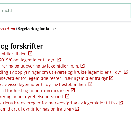
deaktiver
(
)
Regelverk og forskrifter
og forskrifter
emidler til dyr
2019/6 om legemidler til dyr
virering og utlevering av legemidler m.m.
ding av opplysninger om utleverte og brukte legemidler til dyr
nseverdier for legemiddelrester i næringsmidler fra dyr
k av visse legemidler til dyr av hestefamilien
ferd for hest og hund i konkurranser
rer og annet dyrehelsepersonell
riens bransjeregler for markedsføring av legemidler til fisk
gemidlert til dyr (informasjon fra DMP)