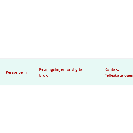
Retningslinjer for digital
Kontakt
Personvern
bruk
Felleskataloge