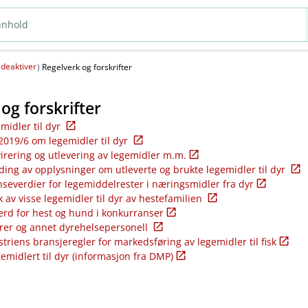
deaktiver
(
)
Regelverk og forskrifter
og forskrifter
emidler til dyr
2019/6 om legemidler til dyr
virering og utlevering av legemidler m.m.
ding av opplysninger om utleverte og brukte legemidler til dyr
nseverdier for legemiddelrester i næringsmidler fra dyr
k av visse legemidler til dyr av hestefamilien
ferd for hest og hund i konkurranser
rer og annet dyrehelsepersonell
riens bransjeregler for markedsføring av legemidler til fisk
gemidlert til dyr (informasjon fra DMP)