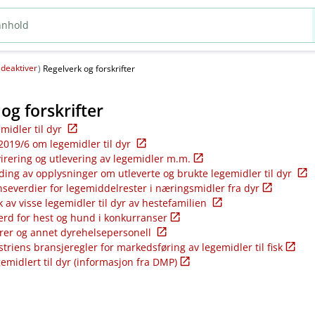
deaktiver
(
)
Regelverk og forskrifter
og forskrifter
emidler til dyr
2019/6 om legemidler til dyr
virering og utlevering av legemidler m.m.
ding av opplysninger om utleverte og brukte legemidler til dyr
nseverdier for legemiddelrester i næringsmidler fra dyr
k av visse legemidler til dyr av hestefamilien
ferd for hest og hund i konkurranser
rer og annet dyrehelsepersonell
riens bransjeregler for markedsføring av legemidler til fisk
gemidlert til dyr (informasjon fra DMP)