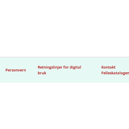
Retningslinjer for digital
Kontakt
Personvern
bruk
Felleskataloge