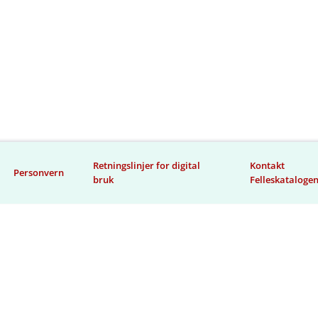
Retningslinjer for digital
Kontakt
Personvern
bruk
Felleskataloge