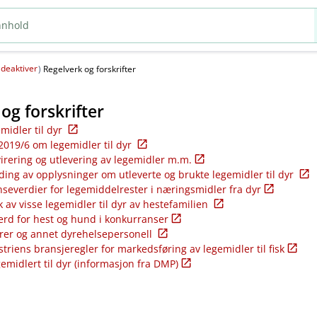
deaktiver
(
)
Regelverk og forskrifter
og forskrifter
emidler til dyr
2019/6 om legemidler til dyr
virering og utlevering av legemidler m.m.
ding av opplysninger om utleverte og brukte legemidler til dyr
nseverdier for legemiddelrester i næringsmidler fra dyr
k av visse legemidler til dyr av hestefamilien
ferd for hest og hund i konkurranser
rer og annet dyrehelsepersonell
riens bransjeregler for markedsføring av legemidler til fisk
gemidlert til dyr (informasjon fra DMP)