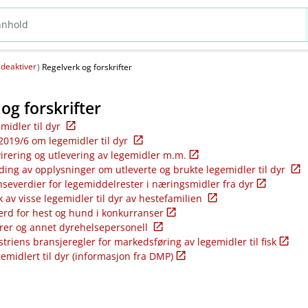
deaktiver
(
)
Regelverk og forskrifter
og forskrifter
emidler til dyr
2019/6 om legemidler til dyr
virering og utlevering av legemidler m.m.
ding av opplysninger om utleverte og brukte legemidler til dyr
nseverdier for legemiddelrester i næringsmidler fra dyr
k av visse legemidler til dyr av hestefamilien
ferd for hest og hund i konkurranser
rer og annet dyrehelsepersonell
riens bransjeregler for markedsføring av legemidler til fisk
gemidlert til dyr (informasjon fra DMP)