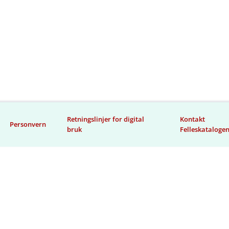
Retningslinjer for digital
Kontakt
Personvern
bruk
Felleskataloge