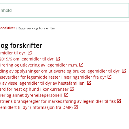
deaktiver
(
)
Regelverk og forskrifter
og forskrifter
emidler til dyr
2019/6 om legemidler til dyr
virering og utlevering av legemidler m.m.
ding av opplysninger om utleverte og brukte legemidler til dyr
nseverdier for legemiddelrester i næringsmidler fra dyr
k av visse legemidler til dyr av hestefamilien
ferd for hest og hund i konkurranser
rer og annet dyrehelsepersonell
riens bransjeregler for markedsføring av legemidler til fisk
gemidlert til dyr (informasjon fra DMP)