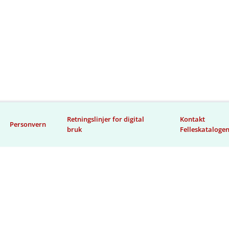
Retningslinjer for digital
Kontakt
Personvern
bruk
Felleskataloge