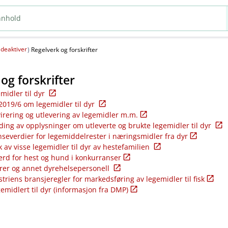
deaktiver
(
)
Regelverk og forskrifter
og forskrifter
emidler til dyr
2019/6 om legemidler til dyr
virering og utlevering av legemidler m.m.
ding av opplysninger om utleverte og brukte legemidler til dyr
nseverdier for legemiddelrester i næringsmidler fra dyr
k av visse legemidler til dyr av hestefamilien
ferd for hest og hund i konkurranser
rer og annet dyrehelsepersonell
riens bransjeregler for markedsføring av legemidler til fisk
gemidlert til dyr (informasjon fra DMP)