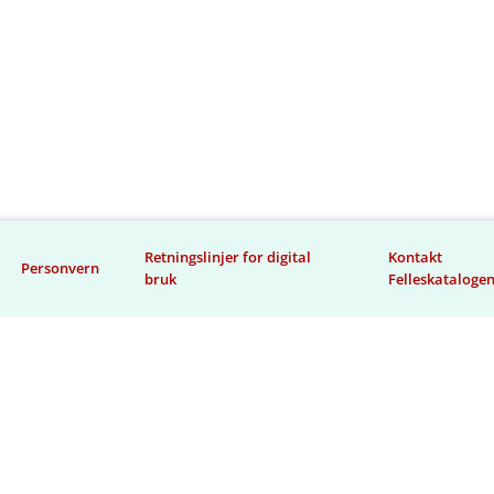
Retningslinjer for digital
Kontakt
Personvern
bruk
Felleskataloge