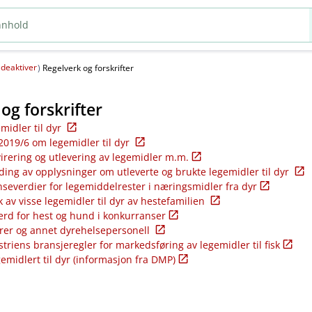
deaktiver
(
)
Regelverk og forskrifter
og forskrifter
emidler til dyr
2019/6 om legemidler til dyr
virering og utlevering av legemidler m.m.
ding av opplysninger om utleverte og brukte legemidler til dyr
nseverdier for legemiddelrester i næringsmidler fra dyr
k av visse legemidler til dyr av hestefamilien
ferd for hest og hund i konkurranser
rer og annet dyrehelsepersonell
riens bransjeregler for markedsføring av legemidler til fisk
gemidlert til dyr (informasjon fra DMP)