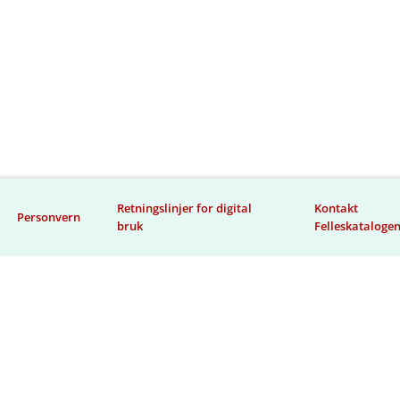
Retningslinjer for digital
Kontakt
Personvern
bruk
Felleskataloge