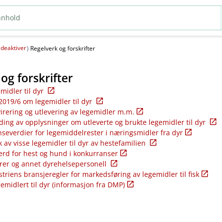
deaktiver
(
)
Regelverk og forskrifter
og forskrifter
emidler til dyr
2019/6 om legemidler til dyr
virering og utlevering av legemidler m.m.
ding av opplysninger om utleverte og brukte legemidler til dyr
nseverdier for legemiddelrester i næringsmidler fra dyr
k av visse legemidler til dyr av hestefamilien
ferd for hest og hund i konkurranser
rer og annet dyrehelsepersonell
riens bransjeregler for markedsføring av legemidler til fisk
gemidlert til dyr (informasjon fra DMP)