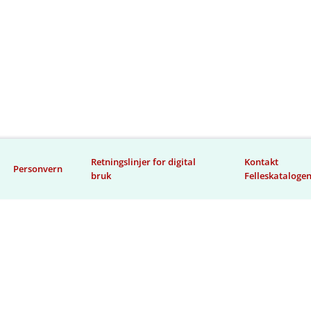
Retningslinjer for digital
Kontakt
Personvern
bruk
Felleskataloge