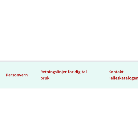
Retningslinjer for digital
Kontakt
Personvern
bruk
Felleskataloge