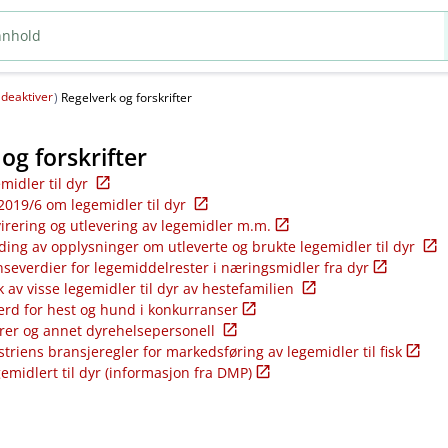
deaktiver
(
)
Regelverk og forskrifter
og forskrifter
emidler til dyr
2019/6 om legemidler til dyr
virering og utlevering av legemidler m.m.
ding av opplysninger om utleverte og brukte legemidler til dyr
nseverdier for legemiddelrester i næringsmidler fra dyr
k av visse legemidler til dyr av hestefamilien
ferd for hest og hund i konkurranser
rer og annet dyrehelsepersonell
riens bransjeregler for markedsføring av legemidler til fisk
gemidlert til dyr (informasjon fra DMP)