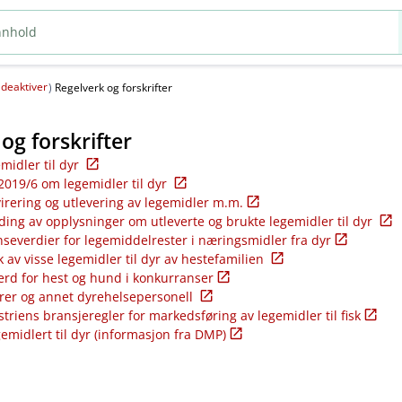
deaktiver
(
)
Regelverk og forskrifter
og forskrifter
emidler til dyr
2019/6 om legemidler til dyr
virering og utlevering av legemidler m.m.
ding av opplysninger om utleverte og brukte legemidler til dyr
nseverdier for legemiddelrester i næringsmidler fra dyr
k av visse legemidler til dyr av hestefamilien
ferd for hest og hund i konkurranser
rer og annet dyrehelsepersonell
riens bransjeregler for markedsføring av legemidler til fisk
gemidlert til dyr (informasjon fra DMP)