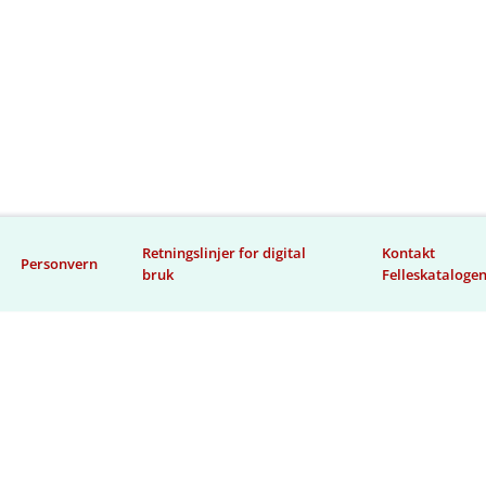
Retningslinjer for digital
Kontakt
Personvern
bruk
Felleskataloge