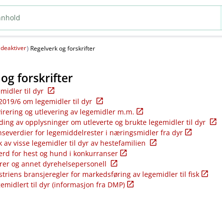
deaktiver
(
)
Regelverk og forskrifter
og forskrifter
emidler til dyr
2019/6 om legemidler til dyr
virering og utlevering av legemidler m.m.
ding av opplysninger om utleverte og brukte legemidler til dyr
nseverdier for legemiddelrester i næringsmidler fra dyr
k av visse legemidler til dyr av hestefamilien
ferd for hest og hund i konkurranser
rer og annet dyrehelsepersonell
riens bransjeregler for markedsføring av legemidler til fisk
gemidlert til dyr (informasjon fra DMP)