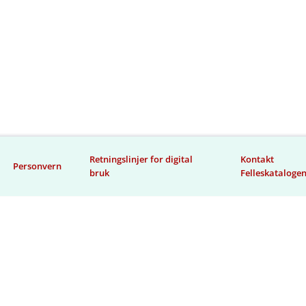
Retningslinjer for digital
Kontakt
Personvern
bruk
Felleskataloge