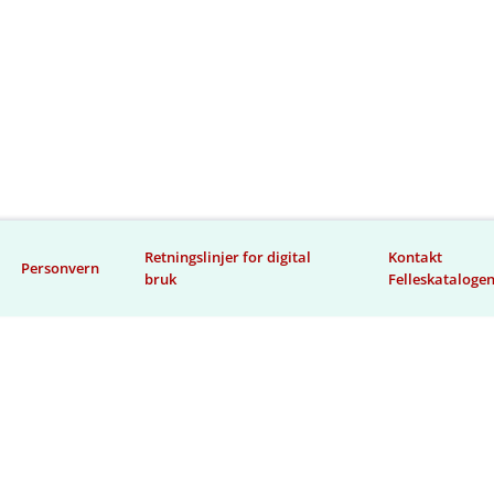
Retningslinjer for digital
Kontakt
Personvern
bruk
Felleskataloge