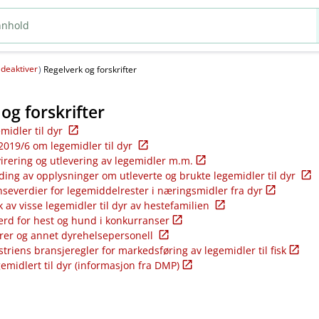
deaktiver
(
)
Regelverk og forskrifter
og forskrifter
emidler til dyr
2019/6 om legemidler til dyr
virering og utlevering av legemidler m.m.
ding av opplysninger om utleverte og brukte legemidler til dyr
nseverdier for legemiddelrester i næringsmidler fra dyr
k av visse legemidler til dyr av hestefamilien
ferd for hest og hund i konkurranser
rer og annet dyrehelsepersonell
riens bransjeregler for markedsføring av legemidler til fisk
gemidlert til dyr (informasjon fra DMP)