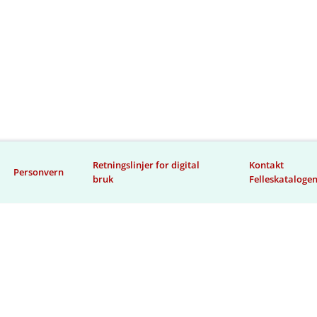
Retningslinjer for digital
Kontakt
Personvern
bruk
Felleskataloge