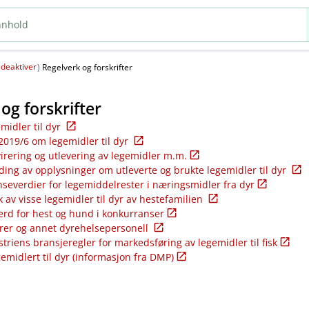
deaktiver
(
)
Regelverk og forskrifter
og forskrifter
emidler til dyr
2019/6 om legemidler til dyr
virering og utlevering av legemidler m.m.
ding av opplysninger om utleverte og brukte legemidler til dyr
nseverdier for legemiddelrester i næringsmidler fra dyr
k av visse legemidler til dyr av hestefamilien
ferd for hest og hund i konkurranser
rer og annet dyrehelsepersonell
riens bransjeregler for markedsføring av legemidler til fisk
gemidlert til dyr (informasjon fra DMP)