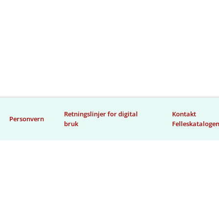
Retningslinjer for digital
Kontakt
Personvern
bruk
Felleskataloge