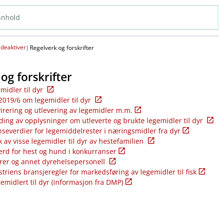
deaktiver
(
)
Regelverk og forskrifter
og forskrifter
emidler til dyr
2019/6 om legemidler til dyr
virering og utlevering av legemidler m.m.
ding av opplysninger om utleverte og brukte legemidler til dyr
nseverdier for legemiddelrester i næringsmidler fra dyr
k av visse legemidler til dyr av hestefamilien
ferd for hest og hund i konkurranser
rer og annet dyrehelsepersonell
riens bransjeregler for markedsføring av legemidler til fisk
gemidlert til dyr (informasjon fra DMP)