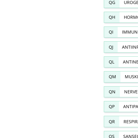
QG
UROGE
QH
HORMO
QI
IMMUN
QJ
ANTIIN
QL
ANTIN
QM
MUSKL
QN
NERVE
QP
ANTIPA
QR
RESPI
QS
SANSE