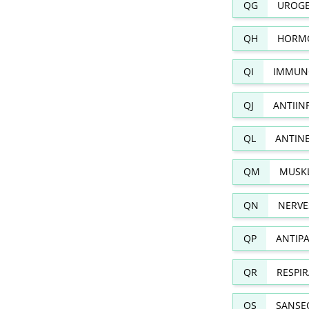
QG
UROGE
QH
HORMO
QI
IMMUN
QJ
ANTIIN
QL
ANTIN
QM
MUSKL
QN
NERVE
QP
ANTIPA
QR
RESPI
QS
SANSE