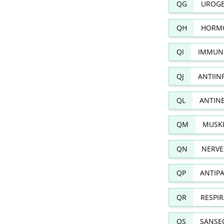
QG
UROGE
QH
HORMO
QI
IMMUN
QJ
ANTIIN
QL
ANTIN
QM
MUSKL
QN
NERVE
QP
ANTIPA
QR
RESPI
QS
SANSE