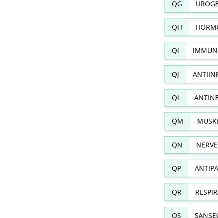
QG
UROGE
QH
HORMO
QI
IMMUN
QJ
ANTIIN
QL
ANTIN
QM
MUSKL
QN
NERVE
QP
ANTIPA
QR
RESPI
QS
SANSE