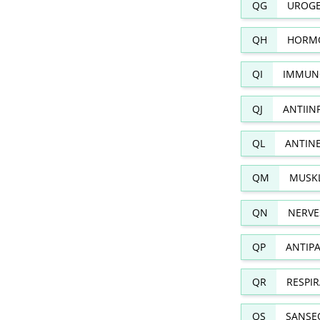
QG
UROGE
QH
HORMO
QI
IMMUN
QJ
ANTIIN
QL
ANTIN
QM
MUSKL
QN
NERVE
QP
ANTIPA
QR
RESPI
QS
SANSE