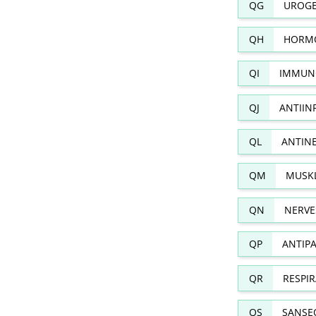
QG
UROGE
QH
HORMO
QI
IMMUN
QJ
ANTIIN
QL
ANTIN
QM
MUSKL
QN
NERVE
QP
ANTIPA
QR
RESPI
QS
SANSE