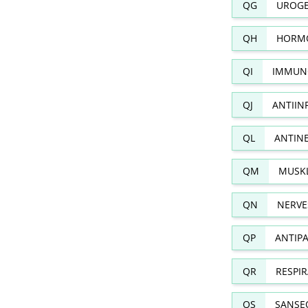
QG
UROGE
QH
HORMO
QI
IMMUN
QJ
ANTIIN
QL
ANTIN
QM
MUSKL
QN
NERVE
QP
ANTIPA
QR
RESPI
QS
SANSE