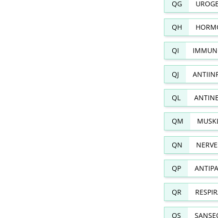
QG
UROGE
QH
HORMO
QI
IMMUN
QJ
ANTIIN
QL
ANTIN
QM
MUSKL
QN
NERVE
QP
ANTIPA
QR
RESPI
QS
SANSE