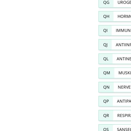
QG
UROGE
QH
HORMO
QI
IMMUN
QJ
ANTIIN
QL
ANTIN
QM
MUSKL
QN
NERVE
QP
ANTIPA
QR
RESPI
QS
SANSE