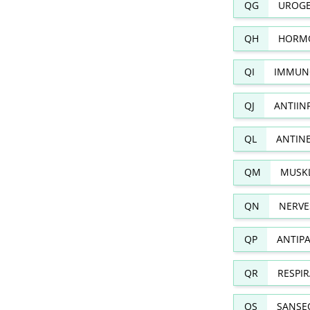
QG
UROGE
QH
HORMO
QI
IMMUN
QJ
ANTIIN
QL
ANTIN
QM
MUSKL
QN
NERVE
QP
ANTIPA
QR
RESPI
QS
SANSE