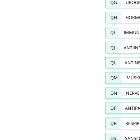
QG
UROGE
QH
HORMO
QI
IMMUN
QJ
ANTIIN
QL
ANTIN
QM
MUSKL
QN
NERVE
QP
ANTIPA
QR
RESPI
QS
SANSE