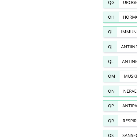
QG
UROGE
QH
HORMO
QI
IMMUN
QJ
ANTIIN
QL
ANTIN
QM
MUSKL
QN
NERVE
QP
ANTIPA
QR
RESPI
QS
SANSE