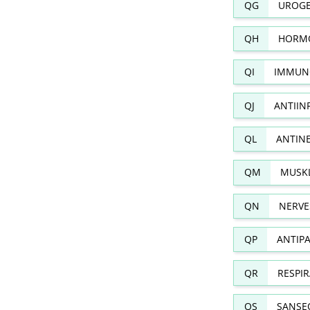
QG
UROGE
QH
HORMO
QI
IMMUN
QJ
ANTIIN
QL
ANTIN
QM
MUSKL
QN
NERVE
QP
ANTIPA
QR
RESPI
QS
SANSE