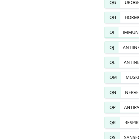
QG
UROGE
QH
HORMO
QI
IMMUN
QJ
ANTIIN
QL
ANTIN
QM
MUSKL
QN
NERVE
QP
ANTIPA
QR
RESPI
QS
SANSE