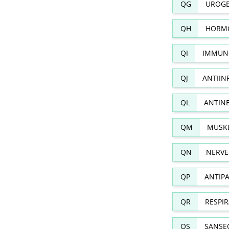
QG
UROGE
QH
HORMO
QI
IMMUN
QJ
ANTIIN
QL
ANTIN
QM
MUSKL
QN
NERVE
QP
ANTIPA
QR
RESPI
QS
SANSE