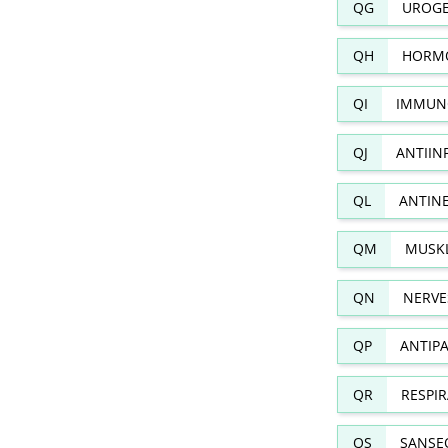
QG
UROGE
QH
HORMO
QI
IMMUN
QJ
ANTIIN
QL
ANTIN
QM
MUSKL
QN
NERVE
QP
ANTIPA
QR
RESPI
QS
SANSE