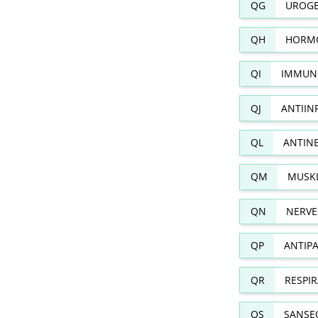
QG
UROGE
QH
HORMO
QI
IMMUN
QJ
ANTIIN
QL
ANTIN
QM
MUSKL
QN
NERVE
QP
ANTIPA
QR
RESPI
QS
SANSE