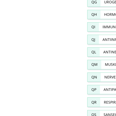
QG
UROGE
QH
HORMO
QI
IMMUN
QJ
ANTIIN
QL
ANTIN
QM
MUSKL
QN
NERVE
QP
ANTIPA
QR
RESPI
QS
SANSE