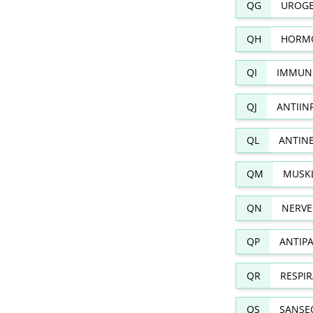
QG
UROGE
QH
HORMO
QI
IMMUN
QJ
ANTIIN
QL
ANTIN
QM
MUSKL
QN
NERVE
QP
ANTIPA
QR
RESPI
QS
SANSE