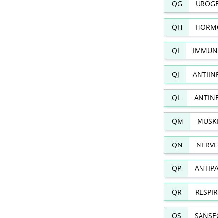
QG
UROGE
QH
HORMO
QI
IMMUN
QJ
ANTIIN
QL
ANTIN
QM
MUSKL
QN
NERVE
QP
ANTIPA
QR
RESPI
QS
SANSE