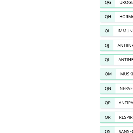
QG
UROGE
QH
HORMO
QI
IMMUN
QJ
ANTIIN
QL
ANTIN
QM
MUSKL
QN
NERVE
QP
ANTIPA
QR
RESPI
QS
SANSE