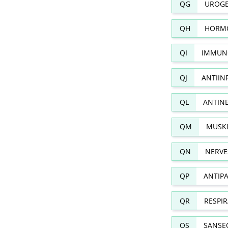
QG
UROGE
QH
HORMO
QI
IMMUN
QJ
ANTIIN
QL
ANTIN
QM
MUSKL
QN
NERVE
QP
ANTIPA
QR
RESPI
QS
SANSE