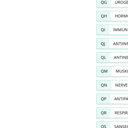
QG
UROGE
QH
HORMO
QI
IMMUN
QJ
ANTIIN
QL
ANTIN
QM
MUSKL
QN
NERVE
QP
ANTIPA
QR
RESPI
QS
SANSE