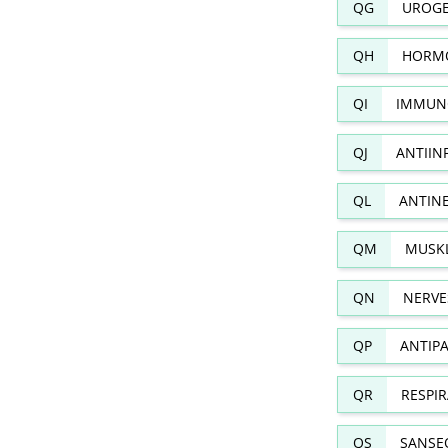
QG
UROGE
QH
HORMO
QI
IMMUN
QJ
ANTIIN
QL
ANTIN
QM
MUSKL
QN
NERVE
QP
ANTIPA
QR
RESPI
QS
SANSE