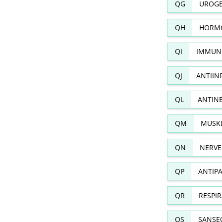
QG
UROGE
QH
HORMO
QI
IMMUN
QJ
ANTIIN
QL
ANTIN
QM
MUSKL
QN
NERVE
QP
ANTIPA
QR
RESPI
QS
SANSE